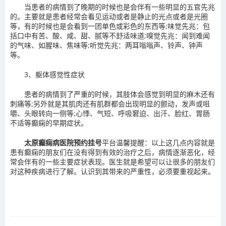
当患者的病情到了晚期的时候也是会伴有一些明显的五官先兆
的。主要就是患者经常会看见运动或者是静止的光点或者是光圈
等，有的时候也是会看到一团单色或彩色的东西等;味觉先兆：包
括口中有苦、酸、咸、甜、腻等不舒适味道;嗅觉先兆：闻到难闻
的气味、如腥味、焦味等;听觉先兆：两耳嗡嗡声、铃声、钟声
等。
3、躯体感觉性症状
患者的病情到了严重的时候，其肢体会感觉到明显的麻木还有
刺痛等;另外就是其肌肉还有肌群都会出现明显的颤动，发声或咀
嚼、头眼转向一侧等;心悸、气短、呼吸窘迫、出汗、脸红、胃肠
不适等癫痫的早期症状。
太原癫痫病医院预约挂号
平台温馨提醒：以上这几点内容就是
患有癫痫的朋友们在没有得到有效的治疗之后，病情逐渐恶化，经
常会伴有的一些主要症状表现。医生就是希望可以让很多的朋友们
对这种疾病进行了解。认识到其带来的严重性，必须要重视起来。