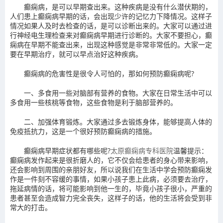
癫痫病，是可以早期查出来。这种疾病是没有什么潜伏期的，
人们患上癫痫病早期的话，会出现少许的记忆力下降情况。这样子
情况如果人及时去检查的话，是可以诊断出来的。大家可以通过进
行神经电生理检查来对癫痫病早期进行诊断的。大家不要担心，癫
痫病在早期不能查出来，出现这种感觉是非常非常低的。大家一定
要在早期治疗，就可以早点治好这种疾病。
癫痫病的危害性是很令人可怕的，那如何预防癫痫病呢?
一、多食用一些对脑部有营养的食物。大家在日常生活中可以
多食用一些核桃等食物，这些食物是利于脑部营养的。
二、加强体育锻炼。大家通过多去锻炼身体，能够提高人体的
免疫抵抗力，这是一个很好预防癫痫病的措施。
癫痫病早期症状都有哪些呢?
太原癫痫病专科医院
温馨提示：
癫痫病发作起来是很折磨人的，它不仅会给患者的身心带来影响，
还会影响到周围的亲朋好友，所以说我们在生活中学会预防癫痫发
作是一件刻不容缓的事情，如果小孩子患上此病，必须要去治疗，
拖延病情的话，将可能影响到他一生的，毕竟小孩子很小，严重的
患者甚至会造成智力完全丧失，这样子的话，他的生活将会受到非
常大的打击。