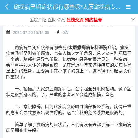
癫痫病早期症状都有哪些呢?太原癫痫病专科医院
医院介绍
医院动态
在线交流
预约挂号
癫痫病早期症状都有哪些呢?太原癫痫病专科医院
2024-07-20 15:14:06
0
次
癫痫病早期症状都有哪些呢?
太原癫痫病专科医院
介绍，癫痫
疾病我们又叫做羊癫疯，也有人称之为羊角风，总之这三种都属于
一个病，脑部神经异常所致，此病为神经系统很常见的一种疾病，
会严重摧残人体的神经系统，尤其是近些年来这种疾病的发病率是
呈上升的趋势，主要集中在小孩子的身上了，这不得不引起家长们
的重视了。
一、抽搐。大家患上癫痫病后，会引起全身肌肉抽动。这个症
状是很折磨人的。了，严重的患者甚至会造成抽搐，窒息
二、意识障碍。因为此疾病会影响到脑部神经系统，病情严重
的患者会导致意识出现障碍的。这个症状的危险系数是很高的。
简单了解了癫痫病的症状后，人们有没有兴趣了解一下癫痫病
能早期查出来吗?